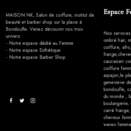
Espace 
MAISON NK, Salon de coiffure, institut de
beauté et barber shop sur la place à
Bondoufle. Venez découvrir nos trois
Nos services
univers :
ombré hair, 
- Notre espace dédié au Femme
coiffure, afr
- Notre espace Esthétique
frange,cheve
- Notre espace Barber Shop
caucasien coi
coiffure femm
arpajon,le ple
genevieve des 
bondoufle, co
du monde , b
boulangerie,
carré frange
cheveux femme
waves femm