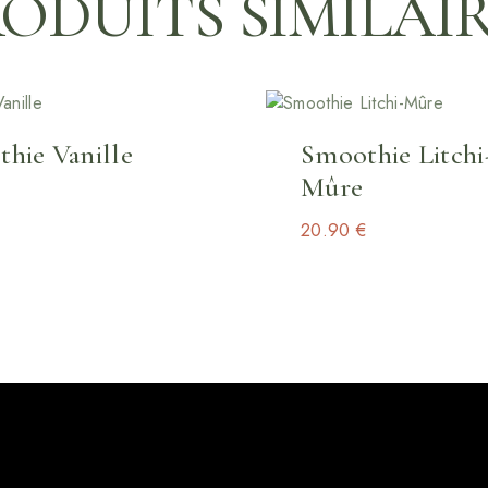
ODUITS SIMILAI
hie Vanille
Smoothie Litchi
Mûre
€
20.90
€