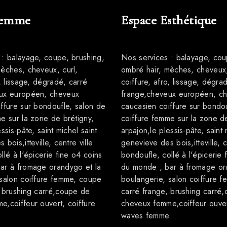
Femme
Espace Esthétique
 : balayage, coupe, brushing,
Nos services : balayage, cou
mèches, cheveux, curl,
ombré hair, mèches, cheveux,
o, lissage, dégradé, carré
coiffure, afro, lissage, dégra
ux européen, cheveux
frange,cheveux européen, c
ffure sur bondoufle, salon de
caucasien coiffure sur bondou
e sur la zone de brétigny,
coiffure femme sur la zone de
ssis-pâte, saint michel saint
arpajon,le plessis-pâte, saint 
bois,itteville, centre ville
genevieve des bois,itteville, c
llé à l'épicerie fine o4 coins
bondoufle, collé à l'épicerie 
ar à fromage orandygo et la
du monde , bar à fromage or
 salon coiffure femme, coupe
boulangerie, salon coiffure 
, brushing carré,coupe de
carré frange, brushing carré
,coiffeur ouvert, coiffure
cheveux femme,coiffeur ouver
e
waves femme