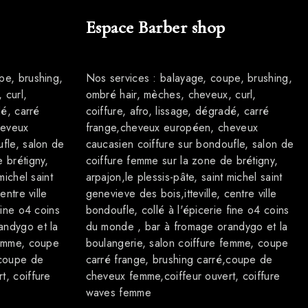
Espace Barber shop
pe, brushing,
Nos services : balayage, coupe, brushing,
 curl,
ombré hair, mèches, cheveux, curl,
dé, carré
coiffure, afro, lissage, dégradé, carré
heveux
frange,cheveux européen, cheveux
fle, salon de
caucasien coiffure sur bondoufle, salon de
 brétigny,
coiffure femme sur la zone de brétigny,
michel saint
arpajon,le plessis-pâte, saint michel saint
entre ville
genevieve des bois,itteville, centre ville
fine o4 coins
bondoufle, collé à l'épicerie fine o4 coins
andygo et la
du monde , bar à fromage orandygo et la
femme, coupe
boulangerie, salon coiffure femme, coupe
,coupe de
carré frange, brushing carré,coupe de
t, coiffure
cheveux femme,coiffeur ouvert, coiffure
waves femme