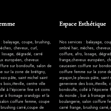
Femme
Espace Esthétique
 : balayage, coupe, brushing,
Nos services : balayage, cou
mèches, cheveux, curl,
ombré hair, mèches, cheveux,
o, lissage, dégradé, carré
coiffure, afro, lissage, dégra
ux européen, cheveux
frange,cheveux européen, c
ffure sur bondoufle, salon de
caucasien coiffure sur bondou
e sur la zone de brétigny,
coiffure femme sur la zone de
ssis-pâte, saint michel saint
arpajon,le plessis-pâte, saint 
bois,itteville, centre ville
genevieve des bois,itteville, c
llé à l'épicerie fine o4 coins
bondoufle, collé à l'épicerie 
ar à fromage orandygo et la
du monde , bar à fromage or
 salon coiffure femme, coupe
boulangerie, salon coiffure 
, brushing carré,coupe de
carré frange, brushing carré