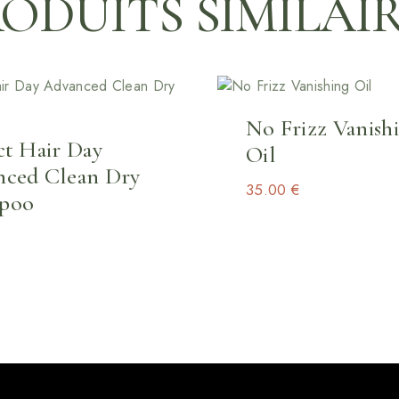
ODUITS SIMILAI
No Frizz Vanish
ct Hair Day
Oil
nced Clean Dry
35.00
€
poo