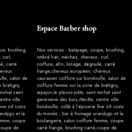
Espace Barber shop
pe, brushing,
Nos services : balayage, coupe, brushing,
 curl,
ombré hair, mèches, cheveux, curl,
dé, carré
coiffure, afro, lissage, dégradé, carré
heveux
frange,cheveux européen, cheveux
fle, salon de
caucasien coiffure sur bondoufle, salon de
 brétigny,
coiffure femme sur la zone de brétigny,
michel saint
arpajon,le plessis-pâte, saint michel saint
entre ville
genevieve des bois,itteville, centre ville
fine o4 coins
bondoufle, collé à l'épicerie fine o4 coins
andygo et la
du monde , bar à fromage orandygo et la
femme, coupe
boulangerie, salon coiffure femme, coupe
,coupe de
carré frange, brushing carré,coupe de