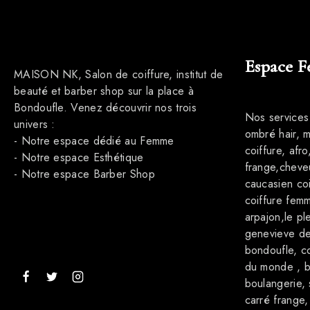
Espace 
MAISON NK, Salon de coiffure, institut de
beauté et barber shop sur la place à
Bondoufle. Venez découvrir nos trois
Nos services
univers :
ombré hair, 
- Notre espace dédié au Femme
coiffure, afr
- Notre espace Esthétique
frange,cheve
- Notre espace Barber Shop
caucasien coi
coiffure femm
arpajon,le ple
genevieve des 
bondoufle, co
du monde , b
boulangerie,
carré frange