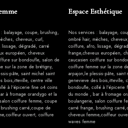
Femme
Espace Esthétique
 : balayage, coupe, brushing,
Nos services : balayage, cou
mèches, cheveux, curl,
ombré hair, mèches, cheveux,
o, lissage, dégradé, carré
coiffure, afro, lissage, dégra
ux européen, cheveux
frange,cheveux européen, c
ffure sur bondoufle, salon de
caucasien coiffure sur bondou
e sur la zone de brétigny,
coiffure femme sur la zone de
ssis-pâte, saint michel saint
arpajon,le plessis-pâte, saint 
bois,itteville, centre ville
genevieve des bois,itteville, c
llé à l'épicerie fine o4 coins
bondoufle, collé à l'épicerie 
ar à fromage orandygo et la
du monde , bar à fromage or
 salon coiffure femme, coupe
boulangerie, salon coiffure 
, brushing carré,coupe de
carré frange, brushing carré
,coiffeur ouvert, coiffure
cheveux femme,coiffeur ouver
e
waves femme