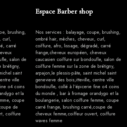
Espace Barber shop
pe, brushing,
Nos services : balayage, coupe, brushing,
 curl,
ombré hair, mèches, cheveux, curl,
dé, carré
coiffure, afro, lissage, dégradé, carré
heveux
frange,cheveux européen, cheveux
fle, salon de
caucasien coiffure sur bondoufle, salon de
 brétigny,
coiffure femme sur la zone de brétigny,
michel saint
arpajon,le plessis-pâte, saint michel saint
entre ville
genevieve des bois,itteville, centre ville
fine o4 coins
bondoufle, collé à l'épicerie fine o4 coins
andygo et la
du monde , bar à fromage orandygo et la
femme, coupe
boulangerie, salon coiffure femme, coupe
,coupe de
carré frange, brushing carré,coupe de
t, coiffure
cheveux femme,coiffeur ouvert, coiffure
waves femme