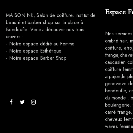
Espace 
MAISON NK, Salon de coiffure, institut de
beauté et barber shop sur la place à
Bondoufle. Venez découvrir nos trois
Nos services
univers :
ombré hair, 
- Notre espace dédié au Femme
coiffure, afr
- Notre espace Esthétique
frange,cheve
- Notre espace Barber Shop
caucasien coi
coiffure femm
arpajon,le ple
genevieve des 
bondoufle, co
du monde , b
boulangerie,
carré frange
cheveux femme
waves femm