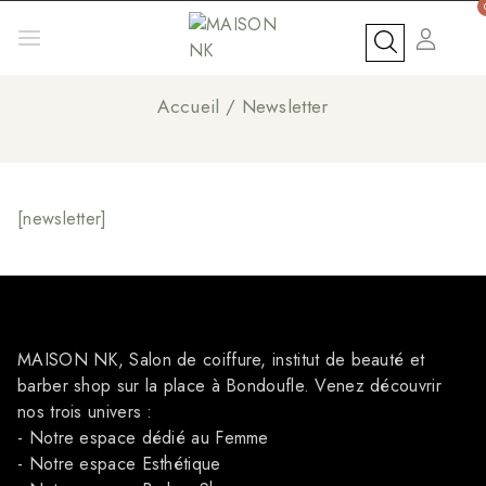
Aller
au
contenu
Newsletter
Accueil
/
Newsletter
[newsletter]
MAISON NK, Salon de coiffure, institut de beauté et
barber shop sur la place à Bondoufle. Venez découvrir
nos trois univers :
- Notre espace dédié au Femme
- Notre espace Esthétique