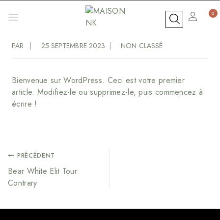
Aller
0
au
Bonjour Tout Le Monde !
contenu
PAR
25 SEPTEMBRE 2023
NON CLASSÉ
Bienvenue sur WordPress. Ceci est votre premier
article. Modifiez-le ou supprimez-le, puis commencez à
écrire !
NAVIGATION
PRÉCÉDENT
Bear White Elit Tour
DE
Contrary
L’ARTICLE